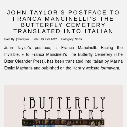
JOHN TAYLOR’S POSTFACE TO
FRANCA MANCINELLI’S THE
BUTTERFLY CEMETERY
TRANSLATED INTO ITALIAN
Post By:
johntaylor
Date:
13 avril 2025
Category:
News
John Taylor’s postface, « Franca Mancinelli: Facing the
Invisible, » to
Franca Mancinelli
‘s The Butterfly Cemetery (
The
Bitter Oleander Press
), has been translated into Italian by Marina
Emilie Macharis and published on the literary website
formavera
.