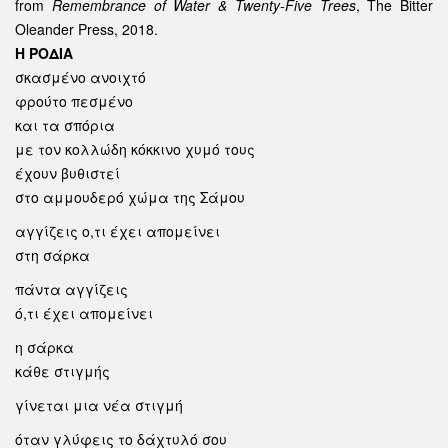
from
Remembrance of Water & Twenty-Five Trees
, The Bitter
Oleander Press, 2018.
Η ΡΟΔΙΑ
σκασμένο ανοιχτό
φρούτο πεσμένο
και τα σπόρια
με τον κολλώδη κόκκινο χυμό τους
έχουν βυθιστεί
στο αμμουδερό χώμα της Σάμου
αγγίζεις ο,τι έχει απομείνει
στη σάρκα
πάντα αγγίζεις
ό,τι έχει απομείνει
η σάρκα
κάθε στιγμής
γίνεται μια νέα στιγμή
όταν γλύφεις το δάχτυλό σου