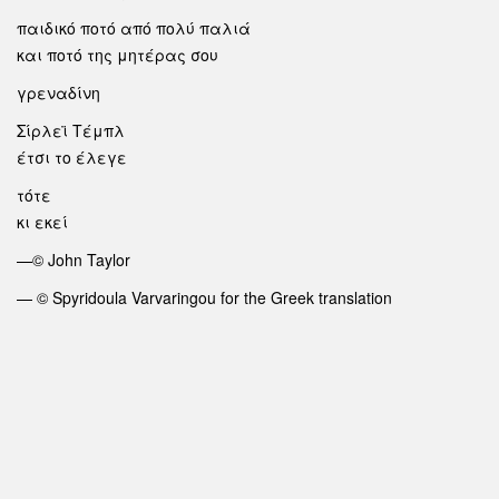
παιδικό ποτό από πολύ παλιά
και ποτό της μητέρας σου
γρεναδίνη
Σίρλεϊ Τέμπλ
έτσι το έλεγε
τότε
κι εκεί
—© John Taylor
— © Spyridoula Varvaringou for the Greek translation